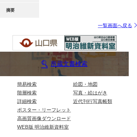
摘要
一覧画面へ戻る
所蔵文書検索
簡易検索
絵図・地図
階層検索
写真・絵はがき
詳細検索
近代刊行写真帳類
ポスター・リーフレット
高画質画像ダウンロード
WEB版 明治維新資料室