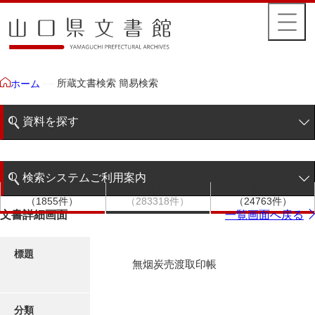
所蔵文書検索 簡易検索
ホーム
資料を探す
簡易検索
検索システムご利用案内
文書群
文書
件名
階層検索
（1855件）
（283318件）
（24763件）
検索システムの利用について
文書詳細画面
一覧画面へ戻る
詳細検索
更新履歴
標題
無烟炭売渡取印帳
絵図・地図
分類