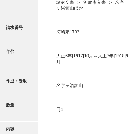
写真・絵はがき
諸家文書 ＞ 河崎家文書 ＞ 名字
ヶ浴鉱山ほか
近代刊行写真帳類
請求番号
河崎家1733
ポスター・リーフレット
年代
大正6年[1917]10月～大正7年[1918]9
高画質画像ダウンロード
月
作成・受取
名字ヶ浴鉱山
数量
冊1
内容