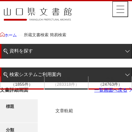
所蔵文書検索 簡易検索
ホーム
資料を探す
簡易検索
検索システムご利用案内
文書群
文書
件名
階層検索
（1855件）
（283318件）
（24763件）
検索システムの利用について
文書詳細画面
一覧画面へ戻る
詳細検索
更新履歴
標題
文章軌範
絵図・地図
分類