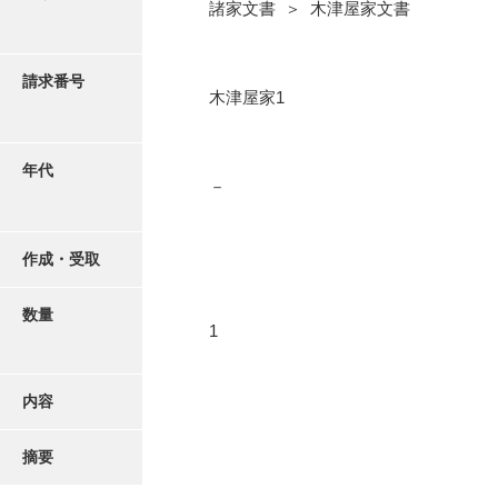
写真・絵はがき
諸家文書 ＞ 木津屋家文書
近代刊行写真帳類
請求番号
木津屋家1
ポスター・リーフレット
年代
－
高画質画像ダウンロード
作成・受取
数量
1
内容
摘要