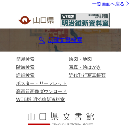
一覧画面へ戻る
所蔵文書検索
簡易検索
絵図・地図
階層検索
写真・絵はがき
詳細検索
近代刊行写真帳類
ポスター・リーフレット
高画質画像ダウンロード
WEB版 明治維新資料室