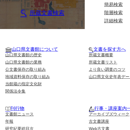
簡易検索
所蔵文書検索
階層検索
詳細検索
山口県文書館について
文書を探す方へ
山口県文書館の歴史
所蔵文書概要
山口県文書館の業務
所蔵文書リスト
公文書保存の取り組み
より良い調査のコツ
地域資料保存の取り組み
山口県文化史年表デー
当館蔵の指定文化財
関係法令集
刊行物
行事・講座案内
文書館ニュース
アーカイブズウィーク
年報
古文書講座
研究紀要総目次
Web古文書