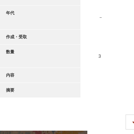
年代
－
作成・受取
数量
3
内容
摘要