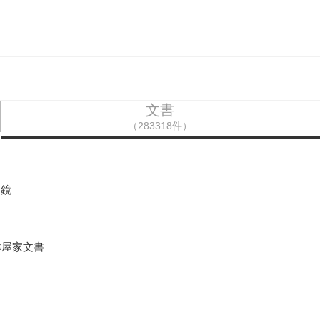
文書
（283318件）
遠鏡
津屋家文書