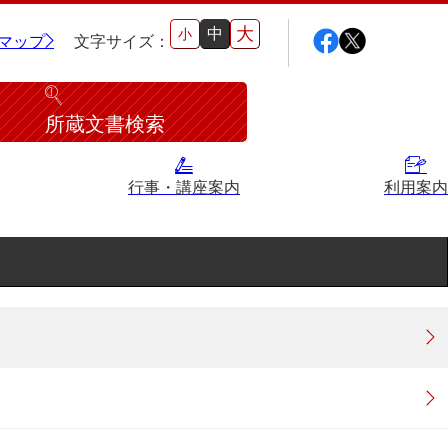
大
中
小
マップ
文字サイズ：
所蔵文書検索
行事・講座案内
利用案内