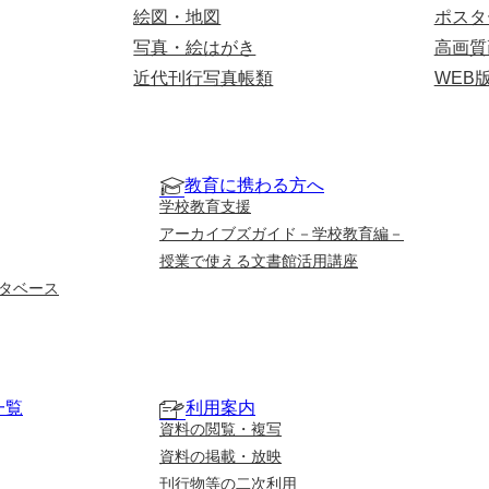
絵図・地図
ポスタ
写真・絵はがき
高画質
近代刊行写真帳類
WEB
教育に携わる方へ
学校教育支援
アーカイブズガイド－学校教育編－
授業で使える文書館活用講座
タベース
一覧
利用案内
資料の閲覧・複写
資料の掲載・放映
刊行物等の二次利用