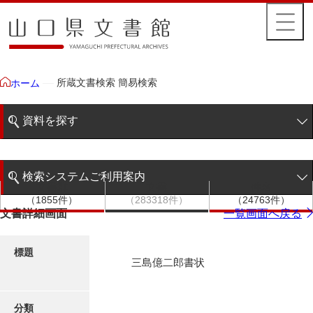
所蔵文書検索 簡易検索
ホーム
資料を探す
簡易検索
検索システムご利用案内
文書群
文書
件名
階層検索
（1855件）
（283318件）
（24763件）
検索システムの利用について
文書詳細画面
一覧画面へ戻る
詳細検索
更新履歴
標題
三島億二郎書状
絵図・地図
分類