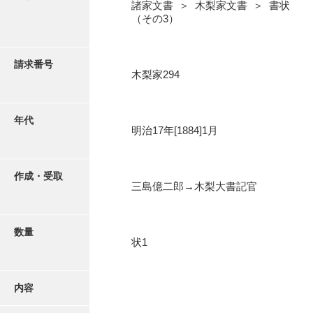
写真・絵はがき
諸家文書 ＞ 木梨家文書 ＞ 書状
（その3）
近代刊行写真帳類
請求番号
木梨家294
ポスター・リーフレット
年代
明治17年[1884]1月
高画質画像ダウンロード
作成・受取
三島億二郎→木梨大書記官
数量
状1
内容