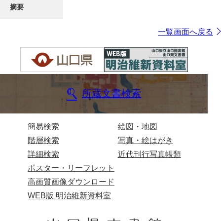
摘要
一覧画面へ戻る
所蔵文書検索
簡易検索
絵図・地図
階層検索
写真・絵はがき
詳細検索
近代刊行写真帳類
ポスター・リーフレット
高画質画像ダウンロード
WEB版 明治維新資料室