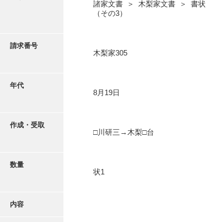
写真・絵はがき
諸家文書 ＞ 木梨家文書 ＞ 書状
（その3）
近代刊行写真帳類
請求番号
木梨家305
ポスター・リーフレット
年代
8月19日
高画質画像ダウンロード
作成・受取
□川研三→木梨□台
数量
状1
内容