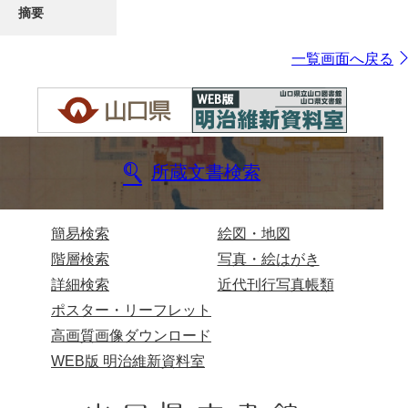
摘要
一覧画面へ戻る
所蔵文書検索
簡易検索
絵図・地図
階層検索
写真・絵はがき
詳細検索
近代刊行写真帳類
ポスター・リーフレット
高画質画像ダウンロード
WEB版 明治維新資料室