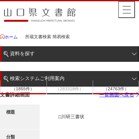
所蔵文書検索 簡易検索
ホーム
資料を探す
簡易検索
検索システムご利用案内
文書群
文書
件名
階層検索
（1855件）
（283318件）
（24763件）
検索システムの利用について
文書詳細画面
一覧画面へ戻る
詳細検索
更新履歴
標題
□川研三書状
絵図・地図
分類