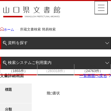
所蔵文書検索 簡易検索
ホーム
資料を探す
簡易検索
検索システムご利用案内
文書群
文書
件名
階層検索
（1855件）
（283318件）
（24763件）
検索システムの利用について
文書詳細画面
一覧画面へ戻る
詳細検索
更新履歴
標題
幾□書状
絵図・地図
分類