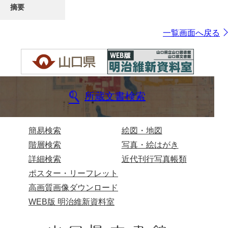
摘要
一覧画面へ戻る
所蔵文書検索
簡易検索
絵図・地図
階層検索
写真・絵はがき
詳細検索
近代刊行写真帳類
ポスター・リーフレット
高画質画像ダウンロード
WEB版 明治維新資料室