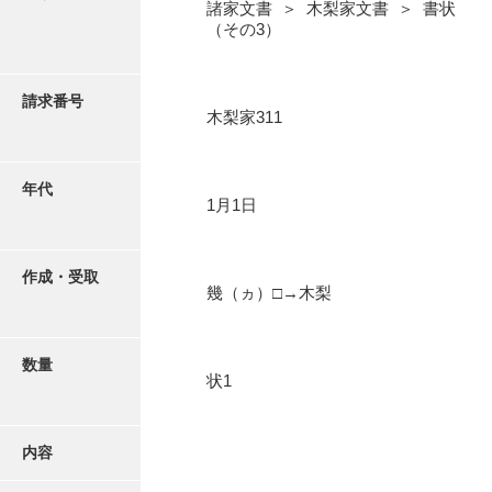
写真・絵はがき
諸家文書 ＞ 木梨家文書 ＞ 書状
（その3）
近代刊行写真帳類
請求番号
木梨家311
ポスター・リーフレット
年代
1月1日
高画質画像ダウンロード
作成・受取
幾（ヵ）□→木梨
数量
状1
内容