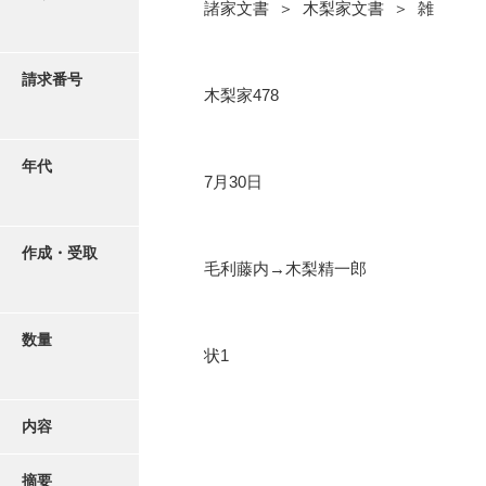
写真・絵はがき
諸家文書 ＞ 木梨家文書 ＞ 雑
近代刊行写真帳類
請求番号
木梨家478
ポスター・リーフレット
年代
7月30日
高画質画像ダウンロード
作成・受取
毛利藤内→木梨精一郎
数量
状1
内容
摘要