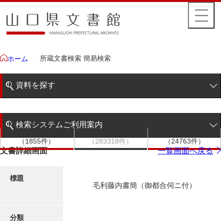
所蔵文書検索 簡易検索
ホーム
資料を探す
簡易検索
検索システムご利用案内
文書群
文書
件名
階層検索
（1855件）
（283318件）
（24763件）
検索システムの利用について
文書詳細画面
一覧画面へ戻る
詳細検索
更新履歴
標題
毛利藤内書簡（御都合伺ニ付）
絵図・地図
分類