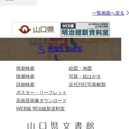
一覧画面へ戻る
所蔵文書検索
簡易検索
絵図・地図
階層検索
写真・絵はがき
詳細検索
近代刊行写真帳類
ポスター・リーフレット
高画質画像ダウンロード
WEB版 明治維新資料室