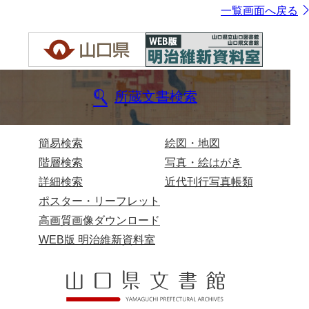
一覧画面へ戻る
所蔵文書検索
簡易検索
絵図・地図
階層検索
写真・絵はがき
詳細検索
近代刊行写真帳類
ポスター・リーフレット
高画質画像ダウンロード
WEB版 明治維新資料室