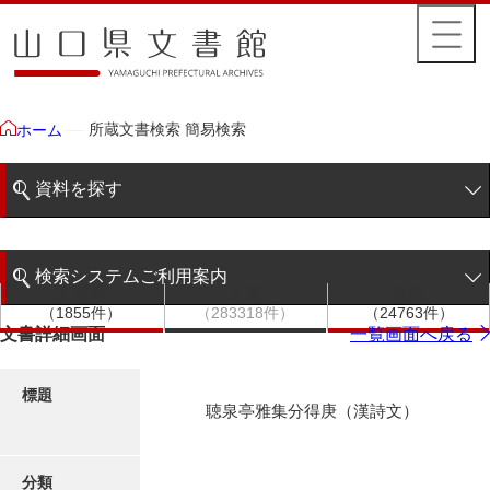
所蔵文書検索 簡易検索
ホーム
資料を探す
簡易検索
検索システムご利用案内
文書群
文書
件名
階層検索
（1855件）
（283318件）
（24763件）
検索システムの利用について
文書詳細画面
一覧画面へ戻る
詳細検索
更新履歴
標題
聴泉亭雅集分得庚（漢詩文）
絵図・地図
分類