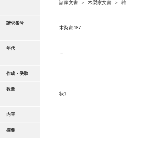
写真・絵はがき
諸家文書 ＞ 木梨家文書 ＞ 雑
近代刊行写真帳類
請求番号
木梨家487
ポスター・リーフレット
年代
－
高画質画像ダウンロード
作成・受取
数量
状1
内容
摘要