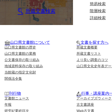
簡易検索
所蔵文書検索
階層検索
詳細検索
山口県文書館について
文書を探す方へ
山口県文書館の歴史
所蔵文書概要
山口県文書館の業務
所蔵文書リスト
公文書保存の取り組み
より良い調査のコツ
地域資料保存の取り組み
山口県文化史年表デー
当館蔵の指定文化財
関係法令集
刊行物
行事・講座案内
文書館ニュース
アーカイブズウィーク
年報
古文書講座
研究紀要総目次
Web古文書