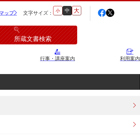
大
中
小
マップ
文字サイズ：
所蔵文書検索
行事・講座案内
利用案内