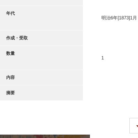
年代
明治6年[1873]1月
作成・受取
数量
1
内容
摘要