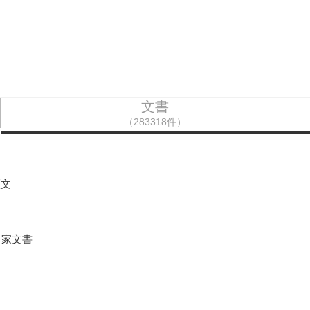
文書
（283318件）
証文
田家文書