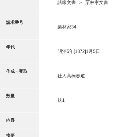
写真・絵はがき
諸家文書 ＞ 栗林家文書
近代刊行写真帳類
請求番号
栗林家34
ポスター・リーフレット
年代
明治5年[1872]1月5日
高画質画像ダウンロード
作成・受取
社人高橋春道
数量
状1
内容
摘要