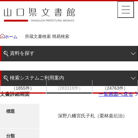
所蔵文書検索 簡易検索
ホーム
資料を探す
簡易検索
検索システムご利用案内
文書群
文書
件名
階層検索
（1855件）
（283318件）
（24763件）
検索システムの利用について
文書詳細画面
一覧画面へ戻る
詳細検索
更新履歴
標題
深野八幡宮氏子札（栗林嘉伝治）
絵図・地図
分類