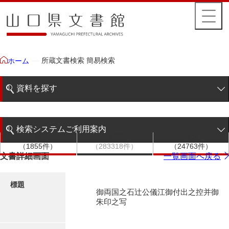
所蔵文書検索 簡易検索
ホーム
資料を探す
簡易検索
検索システムご利用案内
文書群
文書
件名
階層検索
（1855件）
（283318件）
（24763件）
検索システムの利用について
文書詳細画面
一覧画面へ戻る
詳細検索
更新履歴
標題
御両国之石辻公儀江御付出之控并御
絵図・地図
朱印之写