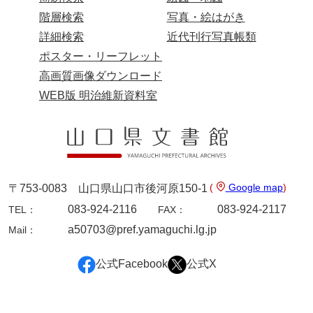
階層検索
写真・絵はがき
詳細検索
近代刊行写真帳類
ポスター・リーフレット
高画質画像ダウンロード
WEB版 明治維新資料室
(
Google map
)
〒753-0083 山口県山口市後河原150-1
083-924-2116
083-924-2117
TEL：
FAX：
a50703@pref.yamaguchi.lg.jp
Mail：
公式Facebook
公式X