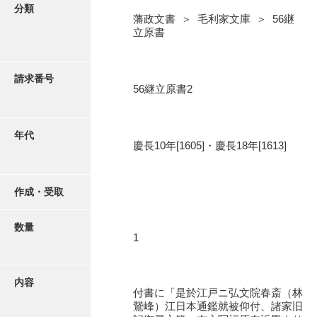
写真・絵はがき
分類
藩政文書 ＞ 毛利家文庫 ＞ 56継
立原書
近代刊行写真帳類
請求番号
56継立原書2
ポスター・リーフレット
高画質画像ダウンロード
年代
慶長10年[1605]・慶長18年[1613]
作成・受取
数量
1
内容
付書に「是於江戸ニ弘文院春斎（林
鵞峰）江日本通鑑就被仰付、諸家旧