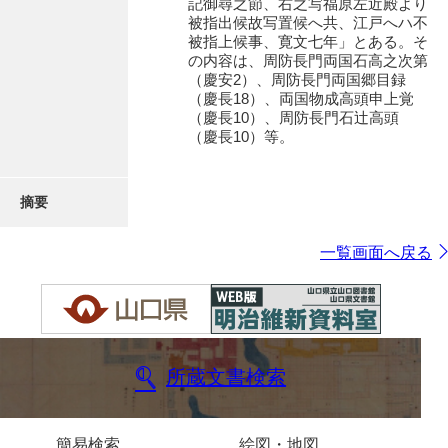
記御尋之節、右之写福原左近殿より
被指出候故写置候へ共、江戸へハ不
被指上候事、寛文七年」とある。そ
の内容は、周防長門両国石高之次第
（慶安2）、周防長門両国郷目録
（慶長18）、両国物成高頭申上覚
（慶長10）、周防長門石辻高頭
（慶長10）等。
摘要
一覧画面へ戻る
所蔵文書検索
簡易検索
絵図・地図