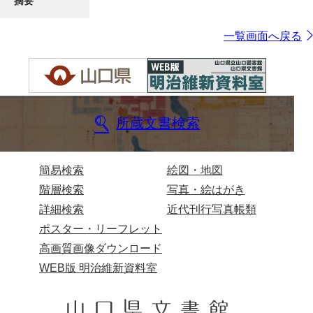
摘要
一覧画面へ戻る
所蔵文書検索
簡易検索
絵図・地図
階層検索
写真・絵はがき
詳細検索
近代刊行写真帳類
ポスター・リーフレット
高画質画像ダウンロード
WEB版 明治維新資料室