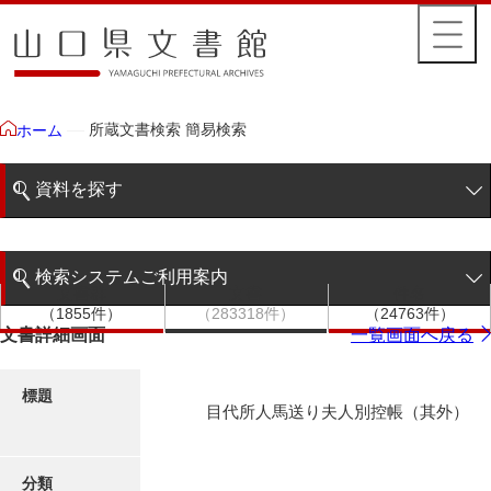
所蔵文書検索 簡易検索
ホーム
資料を探す
簡易検索
検索システムご利用案内
文書群
文書
件名
階層検索
（1855件）
（283318件）
（24763件）
検索システムの利用について
文書詳細画面
一覧画面へ戻る
詳細検索
更新履歴
標題
目代所人馬送り夫人別控帳（其外）
絵図・地図
分類