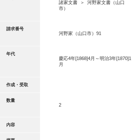
写真・絵はがき
諸家文書 ＞ 河野家文書（山口
市）
近代刊行写真帳類
請求番号
河野家（山口市）91
ポスター・リーフレット
年代
慶応4年[1868]4月～明治3年[1870]1
高画質画像ダウンロード
月
作成・受取
数量
2
内容