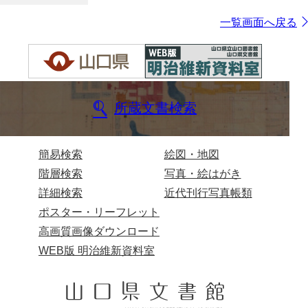
一覧画面へ戻る
所蔵文書検索
簡易検索
絵図・地図
階層検索
写真・絵はがき
詳細検索
近代刊行写真帳類
ポスター・リーフレット
高画質画像ダウンロード
WEB版 明治維新資料室