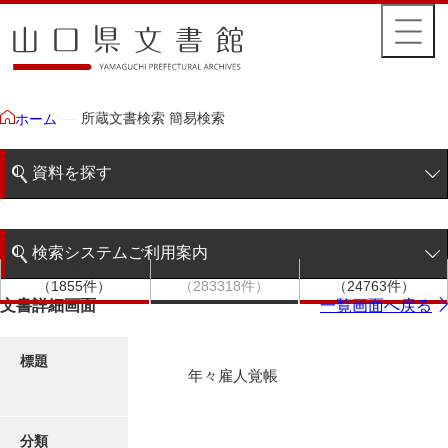
所蔵文書検索 簡易検索
ホーム
資料を探す
簡易検索
検索システムご利用案内
文書群
文書
件名
階層検索
（1855件）
（283318件）
（24763件）
検索システムの利用について
文書詳細画面
一覧画面へ戻る
詳細検索
更新履歴
標題
年々雇人覚帳
絵図・地図
分類