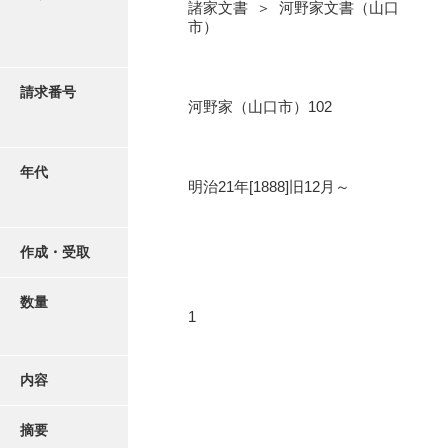
写真・絵はがき
諸家文書 ＞ 河野家文書（山口
市）
近代刊行写真帳類
請求番号
河野家（山口市）102
ポスター・リーフレット
年代
明治21年[1888]旧12月～
高画質画像ダウンロード
作成・受取
数量
1
内容
摘要