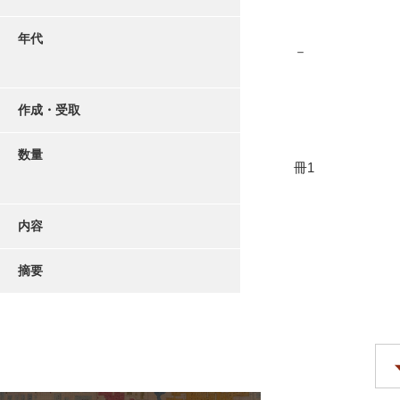
年代
－
作成・受取
数量
冊1
内容
摘要