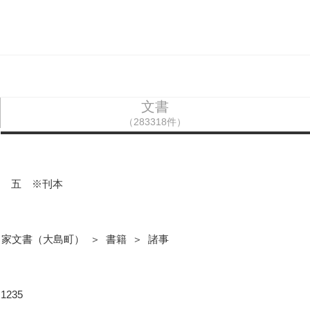
文書
（283318件）
門 五 ※刊本
川家文書（大島町） ＞ 書籍 ＞ 諸事
235