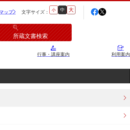
大
中
小
マップ
文字サイズ：
所蔵文書検索
行事・講座案内
利用案内