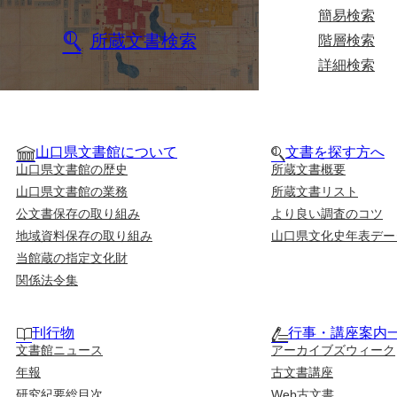
簡易検索
所蔵文書検索
階層検索
詳細検索
山口県文書館について
文書を探す方へ
山口県文書館の歴史
所蔵文書概要
山口県文書館の業務
所蔵文書リスト
公文書保存の取り組み
より良い調査のコツ
地域資料保存の取り組み
山口県文化史年表デー
当館蔵の指定文化財
関係法令集
刊行物
行事・講座案内
文書館ニュース
アーカイブズウィーク
年報
古文書講座
研究紀要総目次
Web古文書