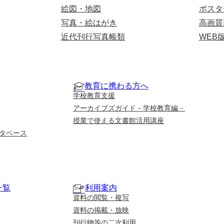
絵図・地図
ポスタ
写真・絵はがき
高画質
近代刊行写真帳類
WEB
教育に携わる方へ
学校教育支援
アーカイブズガイド－学校教育編－
授業で使える文書館活用講座
タベース
一覧
利用案内
資料の閲覧・複写
資料の掲載・放映
刊行物等の二次利用