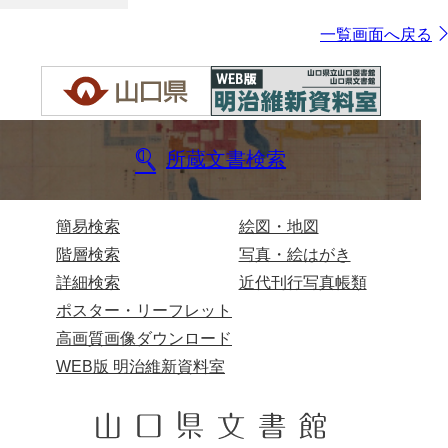
一覧画面へ戻る
所蔵文書検索
簡易検索
絵図・地図
階層検索
写真・絵はがき
詳細検索
近代刊行写真帳類
ポスター・リーフレット
高画質画像ダウンロード
WEB版 明治維新資料室