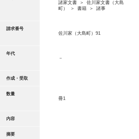
写真・絵はがき
諸家文書 ＞ 佐川家文書（大島
町） ＞ 書籍 ＞ 諸事
近代刊行写真帳類
請求番号
佐川家（大島町）91
ポスター・リーフレット
年代
－
高画質画像ダウンロード
作成・受取
数量
冊1
内容
摘要