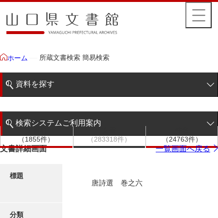
所蔵文書検索 簡易検索
ホーム
資料を探す
簡易検索
検索システムご利用案内
文書群
文書
件名
階層検索
（1855件）
（283318件）
（24763件）
検索システムの利用について
文書詳細画面
一覧画面へ戻る
詳細検索
更新履歴
標題
唐詩選 巻之六
絵図・地図
分類