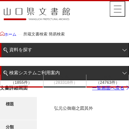
所蔵文書検索 簡易検索
ホーム
資料を探す
簡易検索
検索システムご利用案内
文書群
文書
件名
階層検索
（1855件）
（283318件）
（24763件）
検索システムの利用について
文書詳細画面
一覧画面へ戻る
詳細検索
更新履歴
標題
弘元公御廟之図其外
絵図・地図
分類