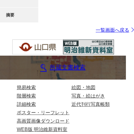
摘要
一覧画面へ戻る
所蔵文書検索
簡易検索
絵図・地図
階層検索
写真・絵はがき
詳細検索
近代刊行写真帳類
ポスター・リーフレット
高画質画像ダウンロード
WEB版 明治維新資料室