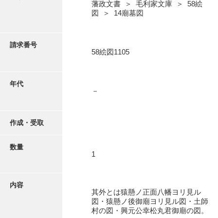
写真・絵はがき
藩政文書 ＞ 毛利家文庫 ＞ 58絵
図 ＞ 14廟墓図
近代刊行写真帳類
請求番号
58絵図1105
ポスター・リーフレット
年代
－
高画質画像ダウンロード
作成・受取
数量
1
内容
其外とは猿懸ノ正面八幡ヨリ見ル
図・猿懸ノ後御廟ヨリ見ル図・土師
村の図・興元公幸松丸君御廟の図。