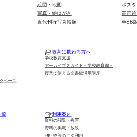
絵図・地図
ポスタ
写真・絵はがき
高画質
近代刊行写真帳類
WEB
教育に携わる方へ
学校教育支援
アーカイブズガイド－学校教育編－
授業で使える文書館活用講座
タベース
一覧
利用案内
資料の閲覧・複写
資料の掲載・放映
刊行物等の二次利用