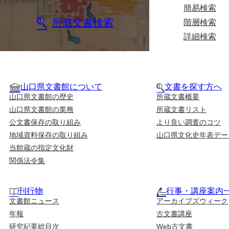
簡易検索
所蔵文書検索
階層検索
詳細検索
山口県文書館について
文書を探す方へ
山口県文書館の歴史
所蔵文書概要
山口県文書館の業務
所蔵文書リスト
公文書保存の取り組み
より良い調査のコツ
地域資料保存の取り組み
山口県文化史年表デー
当館蔵の指定文化財
関係法令集
刊行物
行事・講座案内
文書館ニュース
アーカイブズウィーク
年報
古文書講座
研究紀要総目次
Web古文書