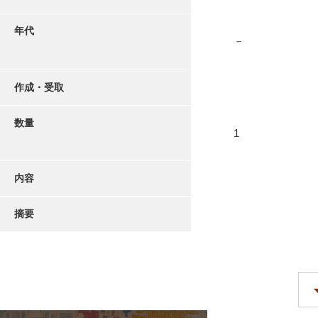
年代
－
作成・受取
数量
1
内容
摘要