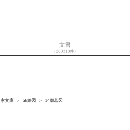
文書
（283318件）
家文庫 ＞ 58絵図 ＞ 14廟墓図