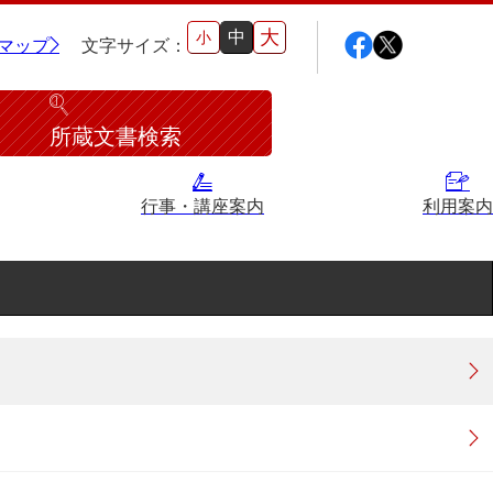
大
中
小
マップ
文字サイズ：
所蔵文書検索
行事・講座案内
利用案内