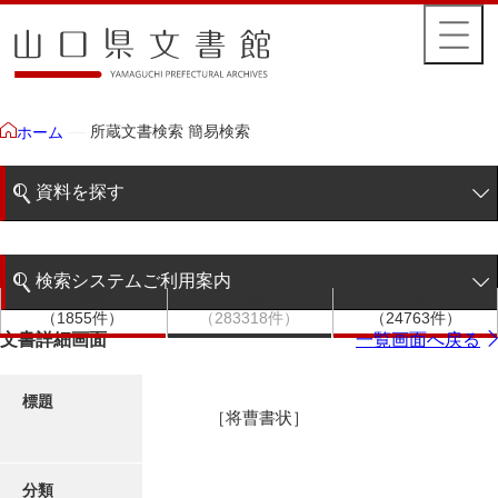
所蔵文書検索 簡易検索
ホーム
資料を探す
簡易検索
検索システムご利用案内
文書群
文書
件名
階層検索
（1855件）
（283318件）
（24763件）
検索システムの利用について
文書詳細画面
一覧画面へ戻る
詳細検索
更新履歴
標題
［将曹書状］
絵図・地図
分類