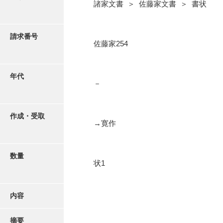
写真・絵はがき
諸家文書 ＞ 佐藤家文書 ＞ 書状
近代刊行写真帳類
請求番号
佐藤家254
ポスター・リーフレット
年代
－
高画質画像ダウンロード
作成・受取
→寛作
数量
状1
内容
摘要