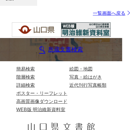
一覧画面へ戻る
所蔵文書検索
簡易検索
絵図・地図
階層検索
写真・絵はがき
詳細検索
近代刊行写真帳類
ポスター・リーフレット
高画質画像ダウンロード
WEB版 明治維新資料室