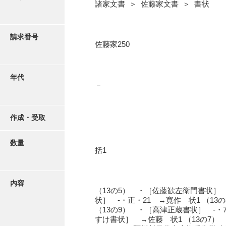
写真・絵はがき
諸家文書 ＞ 佐藤家文書 ＞ 書状
近代刊行写真帳類
請求番号
佐藤家250
ポスター・リーフレット
年代
－
高画質画像ダウンロード
作成・受取
数量
括1
内容
（13の5） ・［佐藤歓左衛門書状］ -
状］ -・正・21 →寛作 状1 （13
（13の9） ・［高津正蔵書状］ -・7
すけ書状］ →佐藤 状1 （13の7） 