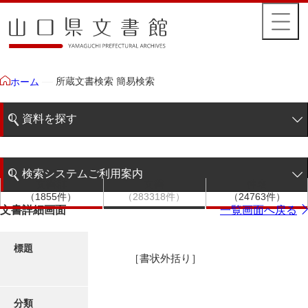
所蔵文書検索 簡易検索
ホーム
資料を探す
簡易検索
検索システムご利用案内
文書群
文書
件名
階層検索
（1855件）
（283318件）
（24763件）
検索システムの利用について
文書詳細画面
一覧画面へ戻る
詳細検索
更新履歴
標題
［書状外括り］
絵図・地図
分類