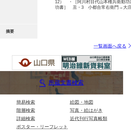
12） ・［阿川村目代山本権兵衛勤功
功書］ 丑・3 小都合常右衛門→大庄
摘要
一覧画面へ戻る
所蔵文書検索
簡易検索
絵図・地図
階層検索
写真・絵はがき
詳細検索
近代刊行写真帳類
ポスター・リーフレット