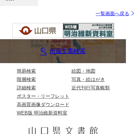
一覧画面へ戻る
所蔵文書検索
簡易検索
絵図・地図
階層検索
写真・絵はがき
詳細検索
近代刊行写真帳類
ポスター・リーフレット
高画質画像ダウンロード
WEB版 明治維新資料室