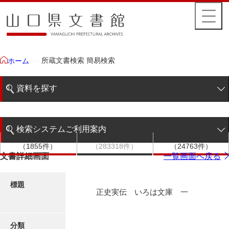
所蔵文書検索 簡易検索
ホーム
資料を探す
簡易検索
検索システムご利用案内
文書群
文書
件名
階層検索
（1855件）
（283318件）
（24763件）
検索システムの利用について
文書詳細画面
一覧画面へ戻る
詳細検索
更新履歴
標題
正史実伝 いろは文庫 一
絵図・地図
分類