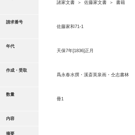
写真・絵はがき
諸家文書 ＞ 佐藤家文書 ＞ 書籍
近代刊行写真帳類
請求番号
佐藤家和71-1
ポスター・リーフレット
年代
天保7年[1836]正月
高画質画像ダウンロード
作成・受取
爲永春水撰・溪斎英泉画・仝志書林
数量
冊1
内容
摘要