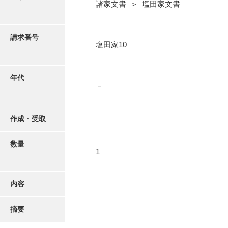
写真・絵はがき
諸家文書 ＞ 塩田家文書
近代刊行写真帳類
請求番号
塩田家10
ポスター・リーフレット
年代
－
高画質画像ダウンロード
作成・受取
数量
1
内容
摘要