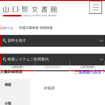
所蔵文書検索 簡易検索
ホーム
資料を探す
簡易検索
検索システムご利用案内
文書群
文書
件名
階層検索
（1855件）
（283318件）
（24763件）
検索システムの利用について
文書詳細画面
一覧画面へ戻る
詳細検索
更新履歴
標題
対策譯
絵図・地図
分類