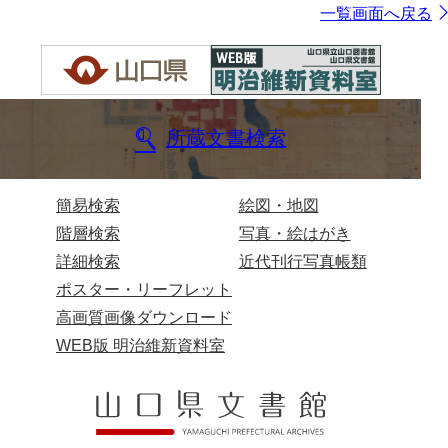
一覧画面へ戻る
所蔵文書検索
簡易検索
絵図・地図
階層検索
写真・絵はがき
詳細検索
近代刊行写真帳類
ポスター・リーフレット
高画質画像ダウンロード
WEB版 明治維新資料室