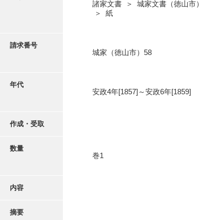
写真・絵はがき
諸家文書 ＞ 城家文書（徳山市）
＞ 紙
近代刊行写真帳類
請求番号
城家（徳山市）58
ポスター・リーフレット
年代
安政4年[1857]～安政6年[1859]
高画質画像ダウンロード
作成・受取
数量
巻1
内容
摘要