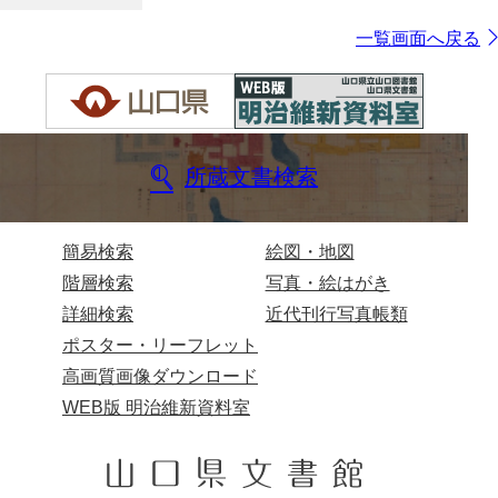
一覧画面へ戻る
所蔵文書検索
簡易検索
絵図・地図
階層検索
写真・絵はがき
詳細検索
近代刊行写真帳類
ポスター・リーフレット
高画質画像ダウンロード
WEB版 明治維新資料室