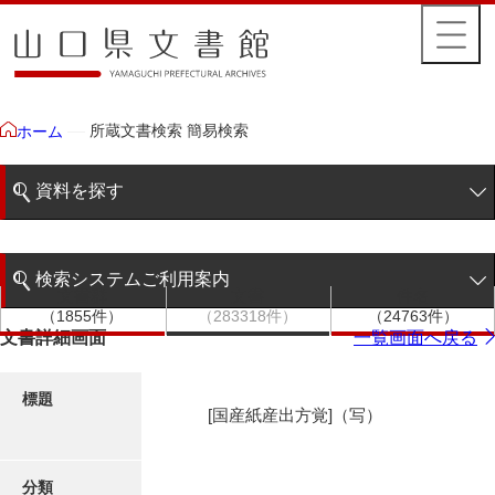
所蔵文書検索 簡易検索
ホーム
資料を探す
簡易検索
検索システムご利用案内
文書群
文書
件名
階層検索
（1855件）
（283318件）
（24763件）
検索システムの利用について
文書詳細画面
一覧画面へ戻る
詳細検索
更新履歴
標題
[国産紙産出方覚]（写）
絵図・地図
分類