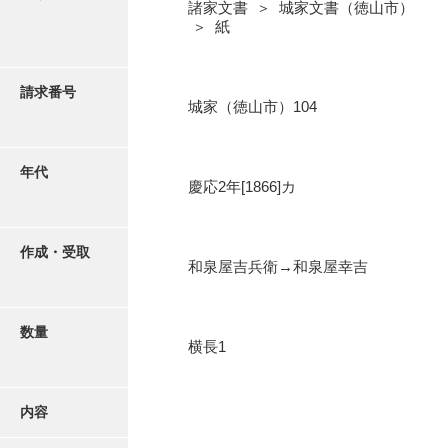
写真・絵はがき
諸家文書 ＞ 城家文書（徳山市）
＞ 紙
近代刊行写真帳類
請求番号
城家（徳山市）104
ポスター・リーフレット
年代
慶応2年[1866]カ
高画質画像ダウンロード
作成・受取
和泉屋吉兵衛→和泉屋幸吉
数量
横長1
内容