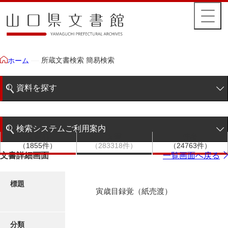
所蔵文書検索 簡易検索
ホーム
資料を探す
簡易検索
検索システムご利用案内
文書群
文書
件名
階層検索
（1855件）
（283318件）
（24763件）
検索システムの利用について
文書詳細画面
一覧画面へ戻る
詳細検索
更新履歴
標題
寅歳目録覚（紙売渡）
絵図・地図
分類