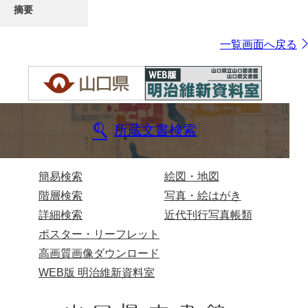
摘要
一覧画面へ戻る
所蔵文書検索
簡易検索
絵図・地図
階層検索
写真・絵はがき
詳細検索
近代刊行写真帳類
ポスター・リーフレット
高画質画像ダウンロード
WEB版 明治維新資料室