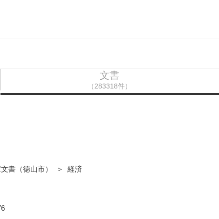
文書
（283318件）
文
家文書（徳山市） ＞ 経済
6