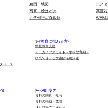
絵図・地図
ポスタ
写真・絵はがき
高画質
近代刊行写真帳類
WEB
教育に携わる方へ
学校教育支援
アーカイブズガイド－学校教育編－
授業で使える文書館活用講座
タベース
一覧
利用案内
資料の閲覧・複写
資料の掲載・放映
刊行物等の二次利用