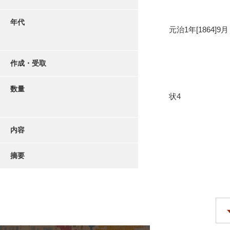
年代
元治1年[1864]9月
作成・受取
数量
状4
内容
摘要