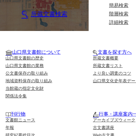
簡易検索
所蔵文書検索
階層検索
詳細検索
山口県文書館について
文書を探す方へ
山口県文書館の歴史
所蔵文書概要
山口県文書館の業務
所蔵文書リスト
公文書保存の取り組み
より良い調査のコツ
地域資料保存の取り組み
山口県文化史年表デー
当館蔵の指定文化財
関係法令集
刊行物
行事・講座案内
文書館ニュース
アーカイブズウィーク
年報
古文書講座
研究紀要総目次
Web古文書