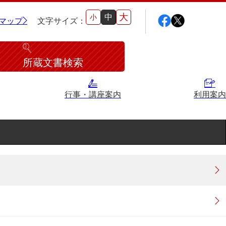
大
中
小
マップ
文字サイズ：
所蔵文書検索
行事・講座案内
利用案内