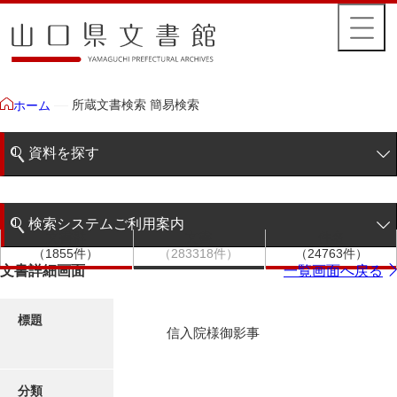
所蔵文書検索 簡易検索
ホーム
資料を探す
簡易検索
検索システムご利用案内
文書群
文書
件名
階層検索
（1855件）
（283318件）
（24763件）
検索システムの利用について
文書詳細画面
一覧画面へ戻る
詳細検索
更新履歴
標題
信入院様御影事
絵図・地図
分類