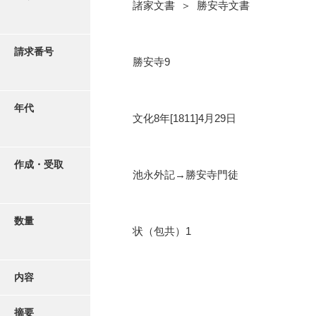
写真・絵はがき
諸家文書 ＞ 勝安寺文書
近代刊行写真帳類
請求番号
勝安寺9
ポスター・リーフレット
年代
文化8年[1811]4月29日
高画質画像ダウンロード
作成・受取
池永外記→勝安寺門徒
数量
状（包共）1
内容
摘要