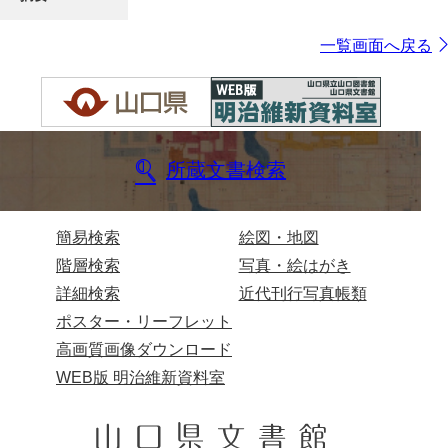
一覧画面へ戻る
所蔵文書検索
簡易検索
絵図・地図
階層検索
写真・絵はがき
詳細検索
近代刊行写真帳類
ポスター・リーフレット
高画質画像ダウンロード
WEB版 明治維新資料室