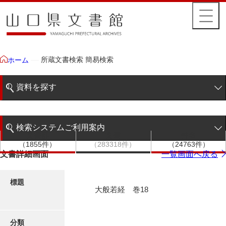
所蔵文書検索 簡易検索
ホーム
資料を探す
簡易検索
検索システムご利用案内
文書群
文書
件名
階層検索
（1855件）
（283318件）
（24763件）
検索システムの利用について
文書詳細画面
一覧画面へ戻る
詳細検索
更新履歴
標題
大般若経 巻18
絵図・地図
分類