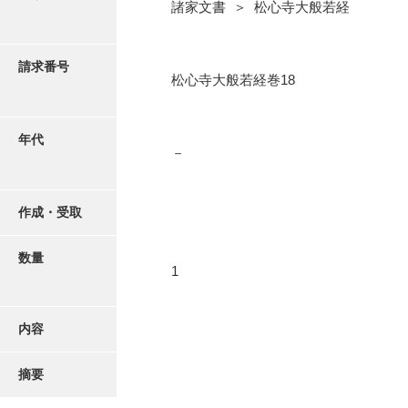
写真・絵はがき
諸家文書 ＞ 松心寺大般若経
近代刊行写真帳類
請求番号
松心寺大般若経巻18
ポスター・リーフレット
年代
－
高画質画像ダウンロード
作成・受取
数量
1
内容
摘要