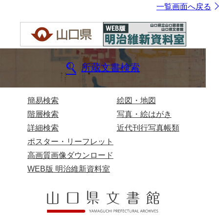
一覧画面へ戻る
所蔵文書検索
簡易検索
絵図・地図
階層検索
写真・絵はがき
詳細検索
近代刊行写真帳類
ポスター・リーフレット
高画質画像ダウンロード
WEB版 明治維新資料室