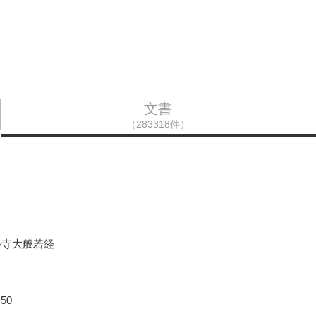
文書
（283318件）
心寺大般若経
50