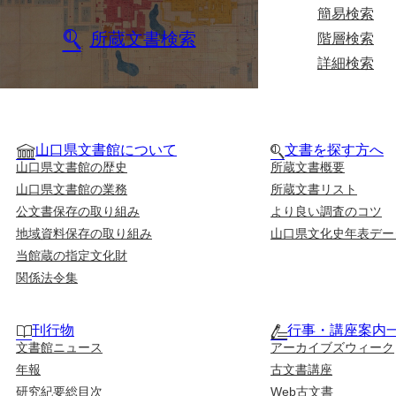
簡易検索
所蔵文書検索
階層検索
詳細検索
山口県文書館について
文書を探す方へ
山口県文書館の歴史
所蔵文書概要
山口県文書館の業務
所蔵文書リスト
公文書保存の取り組み
より良い調査のコツ
地域資料保存の取り組み
山口県文化史年表デー
当館蔵の指定文化財
関係法令集
刊行物
行事・講座案内
文書館ニュース
アーカイブズウィーク
年報
古文書講座
研究紀要総目次
Web古文書