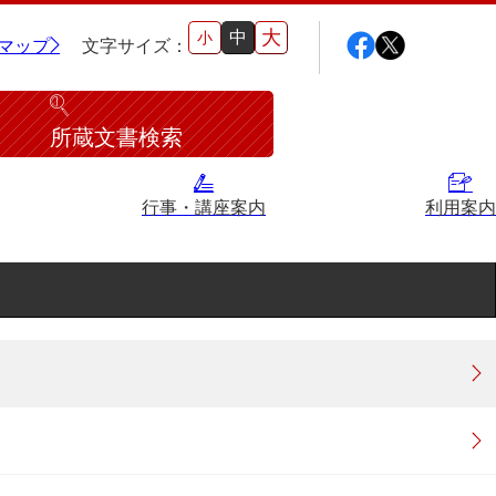
大
中
小
マップ
文字サイズ：
所蔵文書検索
行事・講座案内
利用案内