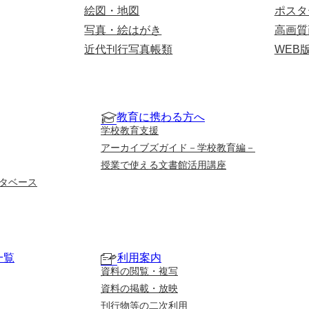
絵図・地図
ポスタ
写真・絵はがき
高画質
近代刊行写真帳類
WEB
教育に携わる方へ
学校教育支援
アーカイブズガイド－学校教育編－
授業で使える文書館活用講座
タベース
一覧
利用案内
資料の閲覧・複写
資料の掲載・放映
刊行物等の二次利用