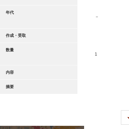
年代
－
作成・受取
数量
1
内容
摘要