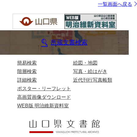
一覧画面へ戻る
所蔵文書検索
簡易検索
絵図・地図
階層検索
写真・絵はがき
詳細検索
近代刊行写真帳類
ポスター・リーフレット
高画質画像ダウンロード
WEB版 明治維新資料室