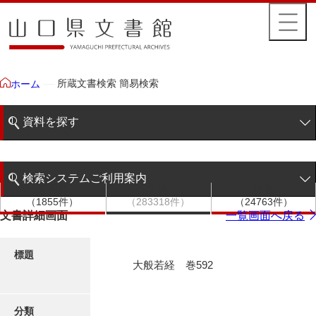
所蔵文書検索 簡易検索
ホーム
資料を探す
簡易検索
検索システムご利用案内
文書群
文書
件名
階層検索
（1855件）
（283318件）
（24763件）
検索システムの利用について
文書詳細画面
一覧画面へ戻る
詳細検索
更新履歴
標題
大般若経 巻592
絵図・地図
分類