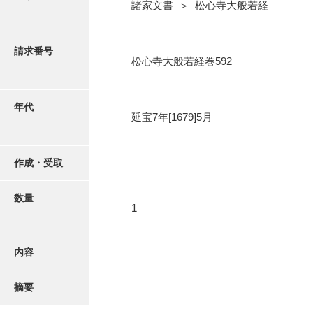
写真・絵はがき
諸家文書 ＞ 松心寺大般若経
近代刊行写真帳類
請求番号
松心寺大般若経巻592
ポスター・リーフレット
年代
延宝7年[1679]5月
高画質画像ダウンロード
作成・受取
数量
1
内容
摘要