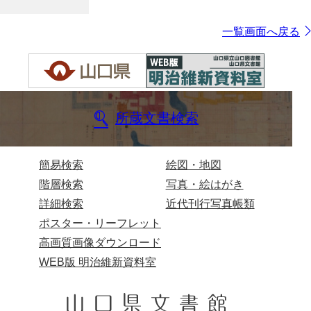
一覧画面へ戻る
所蔵文書検索
簡易検索
絵図・地図
階層検索
写真・絵はがき
詳細検索
近代刊行写真帳類
ポスター・リーフレット
高画質画像ダウンロード
WEB版 明治維新資料室