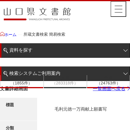
所蔵文書検索 簡易検索
ホーム
資料を探す
簡易検索
検索システムご利用案内
文書群
文書
件名
階層検索
（1855件）
（283318件）
（24763件）
検索システムの利用について
文書詳細画面
一覧画面へ戻る
詳細検索
更新履歴
標題
毛利元徳一万両献上願書写
絵図・地図
分類