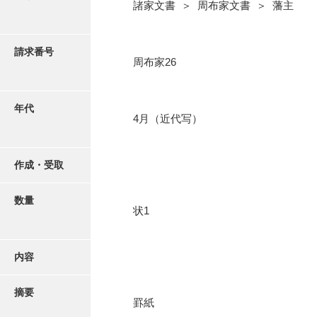
写真・絵はがき
諸家文書 ＞ 周布家文書 ＞ 藩主
近代刊行写真帳類
請求番号
周布家26
ポスター・リーフレット
年代
4月（近代写）
高画質画像ダウンロード
作成・受取
数量
状1
内容
摘要
罫紙