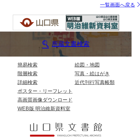
一覧画面へ戻る
所蔵文書検索
簡易検索
絵図・地図
階層検索
写真・絵はがき
詳細検索
近代刊行写真帳類
ポスター・リーフレット
高画質画像ダウンロード
WEB版 明治維新資料室