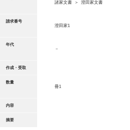
写真・絵はがき
諸家文書 ＞ 澄田家文書
近代刊行写真帳類
請求番号
澄田家1
ポスター・リーフレット
年代
－
高画質画像ダウンロード
作成・受取
数量
冊1
内容
摘要