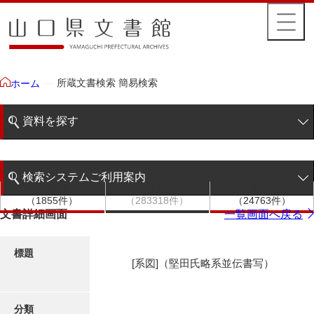
所蔵文書検索 簡易検索
ホーム
資料を探す
簡易検索
検索システムご利用案内
文書群
文書
件名
階層検索
（1855件）
（283318件）
（24763件）
検索システムの利用について
文書詳細画面
一覧画面へ戻る
詳細検索
更新履歴
標題
[系図]（堅田氏略系並伝書写）
絵図・地図
分類