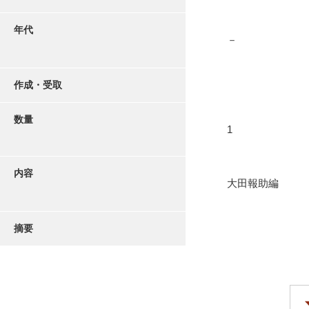
年代
－
作成・受取
数量
1
内容
大田報助編
摘要