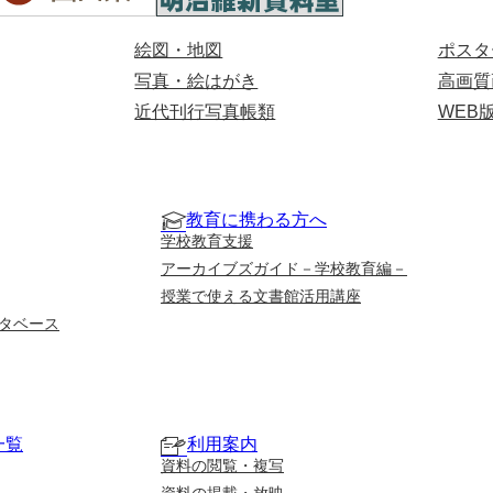
絵図・地図
ポスタ
写真・絵はがき
高画質
近代刊行写真帳類
WEB
教育に携わる方へ
学校教育支援
アーカイブズガイド－学校教育編－
授業で使える文書館活用講座
タベース
一覧
利用案内
資料の閲覧・複写