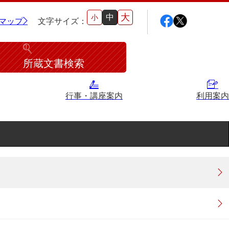
大
中
小
マップ
文字サイズ：
所蔵文書検索
行事・講座案内
利用案内