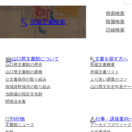
簡易検索
所蔵文書検索
階層検索
詳細検索
山口県文書館について
文書を探す方へ
山口県文書館の歴史
所蔵文書概要
山口県文書館の業務
所蔵文書リスト
公文書保存の取り組み
より良い調査のコツ
地域資料保存の取り組み
山口県文化史年表デー
当館蔵の指定文化財
関係法令集
刊行物
行事・講座案内
文書館ニュース
アーカイブズウィーク