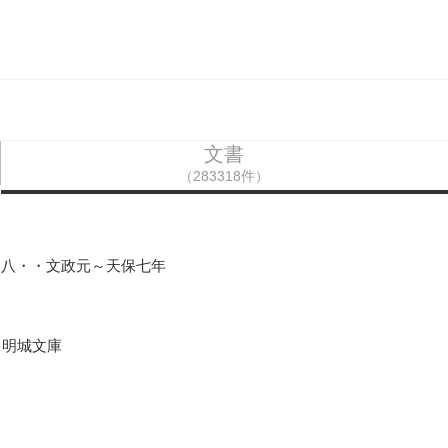
文書
（283318件）
三八・・文政元～天保七年
口明城文庫