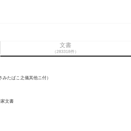
文書
（283318件）
きさみたばこ之儀其他ニ付）
内家文書