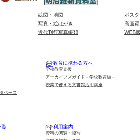
絵図・地図
ポスタ
写真・絵はがき
高画質
近代刊行写真帳類
WEB
教育に携わる方へ
学校教育支援
アーカイブズガイド－学校教育編－
授業で使える文書館活用講座
タベース
一覧
利用案内
資料の閲覧・複写