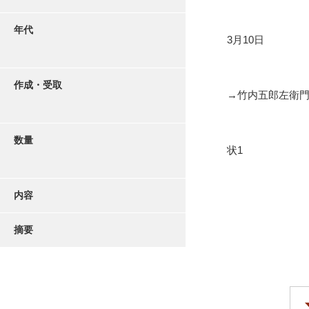
年代
3月10日
作成・受取
→竹内五郎左衛
数量
状1
内容
摘要