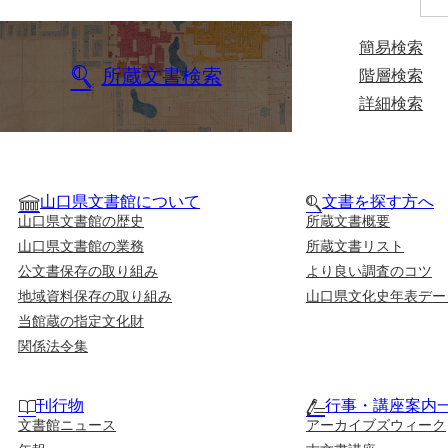
簡易検索
所蔵文書検索
階層検索
詳細検索
山口県文書館について
文書を探す方へ
山口県文書館の歴史
所蔵文書概要
山口県文書館の業務
所蔵文書リスト
公文書保存の取り組み
より良い調査のコツ
地域資料保存の取り組み
山口県文化史年表デー
当館蔵の指定文化財
関係法令集
刊行物
行事・講座案内
文書館ニュース
アーカイブズウィーク