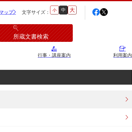
大
中
小
マップ
文字サイズ：
所蔵文書検索
行事・講座案内
利用案内