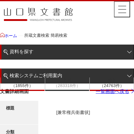
所蔵文書検索 簡易検索
ホーム
資料を探す
簡易検索
検索システムご利用案内
文書群
文書
件名
階層検索
（1855件）
（283318件）
（24763件）
検索システムの利用について
文書詳細画面
一覧画面へ戻る
詳細検索
更新履歴
標題
[兼常権兵衛書状]
絵図・地図
分類