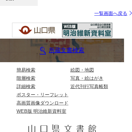
一覧画面へ戻る
所蔵文書検索
簡易検索
絵図・地図
階層検索
写真・絵はがき
詳細検索
近代刊行写真帳類
ポスター・リーフレット
高画質画像ダウンロード
WEB版 明治維新資料室