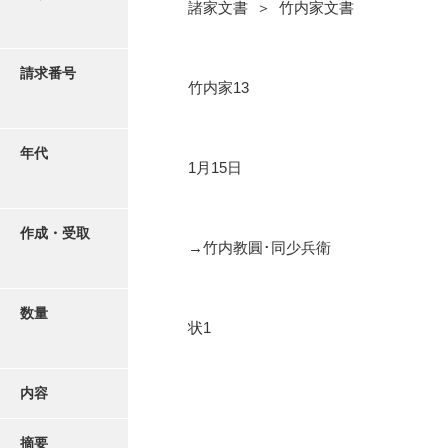
写真・絵はがき
諸家文書 ＞ 竹内家文書
近代刊行写真帳類
請求番号
竹内家13
ポスター・リーフレット
年代
1月15日
高画質画像ダウンロード
作成・受取
→竹内教圓･同少兵衛
数量
状1
内容
摘要