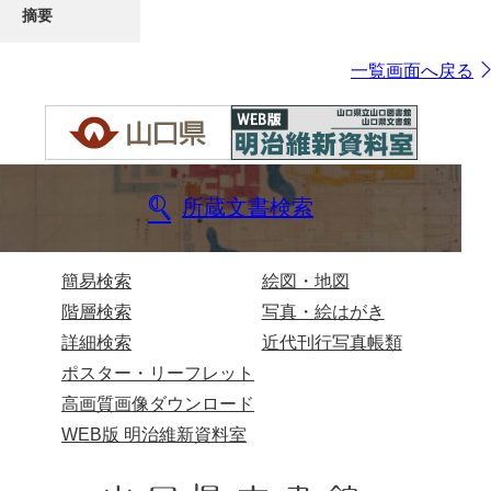
摘要
一覧画面へ戻る
所蔵文書検索
簡易検索
絵図・地図
階層検索
写真・絵はがき
詳細検索
近代刊行写真帳類
ポスター・リーフレット
高画質画像ダウンロード
WEB版 明治維新資料室