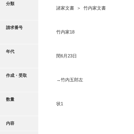
写真・絵はがき
分類
諸家文書 ＞ 竹内家文書
近代刊行写真帳類
請求番号
竹内家18
ポスター・リーフレット
年代
閏6月23日
高画質画像ダウンロード
作成・受取
→竹内五郎左
数量
状1
内容