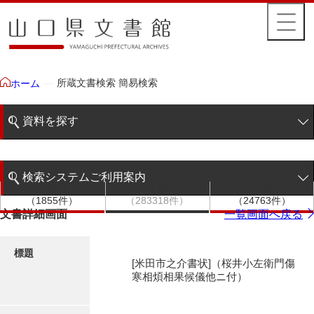
所蔵文書検索 簡易検索
ホーム
資料を探す
簡易検索
検索システムご利用案内
文書群
文書
件名
階層検索
（1855件）
（283318件）
（24763件）
検索システムの利用について
文書詳細画面
一覧画面へ戻る
詳細検索
更新履歴
標題
[米田市之介書状]（桜井小左衛門傷
絵図・地図
寒相煩相果候儀他ニ付）