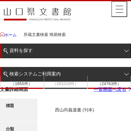
所蔵文書検索 簡易検索
ホーム
資料を探す
簡易検索
検索システムご利用案内
文書群
文書
件名
階層検索
（1855件）
（283318件）
（24763件）
検索システムの利用について
文書詳細画面
一覧画面へ戻る
詳細検索
更新履歴
標題
西山尚義遺書 (刊本)
絵図・地図
分類