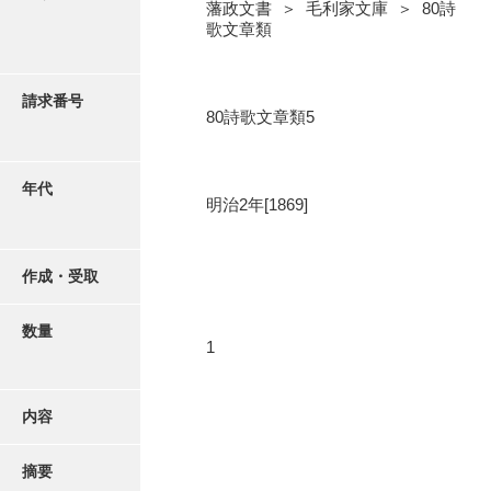
写真・絵はがき
藩政文書 ＞ 毛利家文庫 ＞ 80詩
歌文章類
近代刊行写真帳類
請求番号
80詩歌文章類5
ポスター・リーフレット
年代
明治2年[1869]
高画質画像ダウンロード
作成・受取
数量
1
内容
摘要