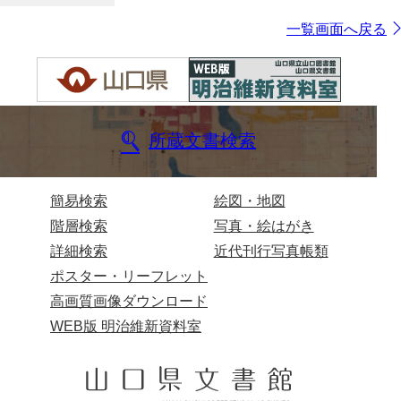
一覧画面へ戻る
所蔵文書検索
簡易検索
絵図・地図
階層検索
写真・絵はがき
詳細検索
近代刊行写真帳類
ポスター・リーフレット
高画質画像ダウンロード
WEB版 明治維新資料室