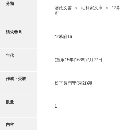
写真・絵はがき
分類
藩政文書 ＞ 毛利家文庫 ＞ *2幕
府
近代刊行写真帳類
請求番号
*2幕府16
ポスター・リーフレット
高画質画像ダウンロード
年代
(寛永15年[1638])7月27日
作成・受取
松平長門守(秀就)宛
数量
1
内容