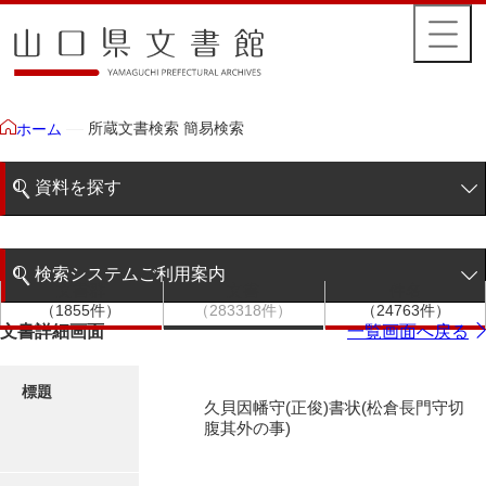
所蔵文書検索 簡易検索
ホーム
資料を探す
簡易検索
検索システムご利用案内
文書群
文書
件名
階層検索
（1855件）
（283318件）
（24763件）
検索システムの利用について
文書詳細画面
一覧画面へ戻る
詳細検索
更新履歴
標題
久貝因幡守(正俊)書状(松倉長門守切
絵図・地図
腹其外の事)