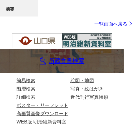
摘要
一覧画面へ戻る
所蔵文書検索
簡易検索
絵図・地図
階層検索
写真・絵はがき
詳細検索
近代刊行写真帳類
ポスター・リーフレット
高画質画像ダウンロード
WEB版 明治維新資料室