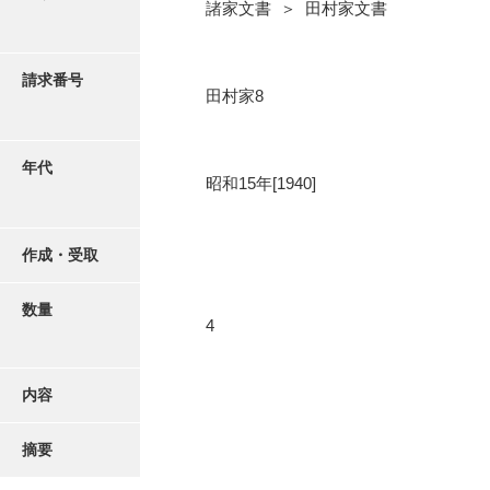
写真・絵はがき
諸家文書 ＞ 田村家文書
近代刊行写真帳類
請求番号
田村家8
ポスター・リーフレット
年代
昭和15年[1940]
高画質画像ダウンロード
作成・受取
数量
4
内容
摘要