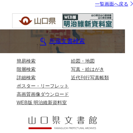
一覧画面へ戻る
所蔵文書検索
簡易検索
絵図・地図
階層検索
写真・絵はがき
詳細検索
近代刊行写真帳類
ポスター・リーフレット
高画質画像ダウンロード
WEB版 明治維新資料室