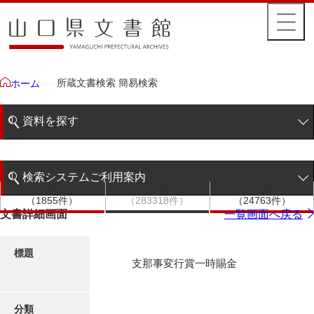
所蔵文書検索 簡易検索
ホーム
資料を探す
簡易検索
検索システムご利用案内
文書群
文書
件名
階層検索
（1855件）
（283318件）
（24763件）
検索システムの利用について
文書詳細画面
一覧画面へ戻る
詳細検索
更新履歴
標題
支那事変行賞一時賜金
絵図・地図
分類