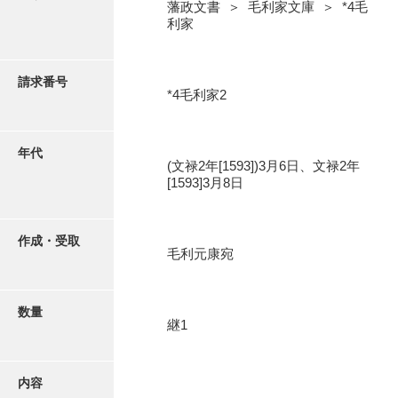
写真・絵はがき
藩政文書 ＞ 毛利家文庫 ＞ *4毛
利家
近代刊行写真帳類
請求番号
*4毛利家2
ポスター・リーフレット
年代
(文禄2年[1593])3月6日、文禄2年
高画質画像ダウンロード
[1593]3月8日
作成・受取
毛利元康宛
数量
継1
内容