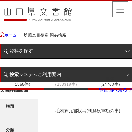
所蔵文書検索 簡易検索
ホーム
資料を探す
簡易検索
検索システムご利用案内
文書群
文書
件名
階層検索
（1855件）
（283318件）
（24763件）
検索システムの利用について
文書詳細画面
一覧画面へ戻る
詳細検索
更新履歴
標題
毛利輝元書状写(朝鮮役軍功の事)
絵図・地図
分類