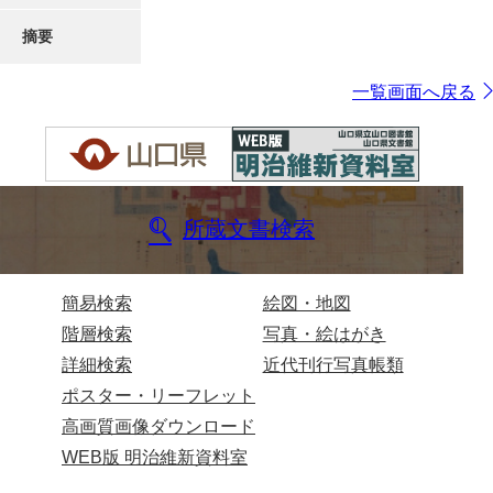
摘要
一覧画面へ戻る
所蔵文書検索
簡易検索
絵図・地図
階層検索
写真・絵はがき
詳細検索
近代刊行写真帳類
ポスター・リーフレット
高画質画像ダウンロード
WEB版 明治維新資料室