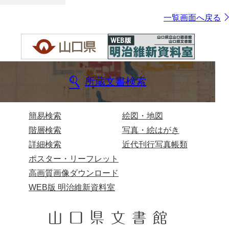
一覧画面へ戻る
所蔵文書検索
簡易検索
絵図・地図
階層検索
写真・絵はがき
詳細検索
近代刊行写真帳類
ポスター・リーフレット
高画質画像ダウンロード
WEB版 明治維新資料室