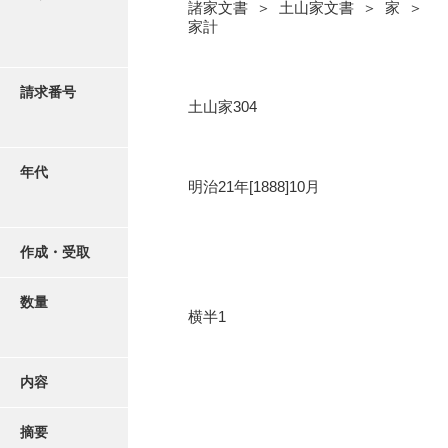
写真・絵はがき
諸家文書 ＞ 土山家文書 ＞ 家 ＞
家計
近代刊行写真帳類
請求番号
土山家304
ポスター・リーフレット
年代
明治21年[1888]10月
高画質画像ダウンロード
作成・受取
数量
横半1
内容
摘要