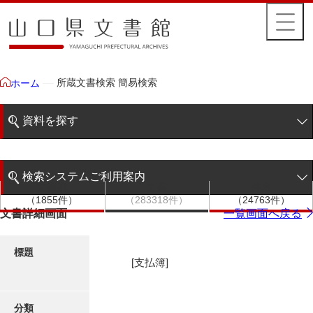
所蔵文書検索 簡易検索
ホーム
資料を探す
簡易検索
検索システムご利用案内
文書群
文書
件名
階層検索
（1855件）
（283318件）
（24763件）
検索システムの利用について
文書詳細画面
一覧画面へ戻る
詳細検索
更新履歴
標題
[支払簿]
絵図・地図
分類