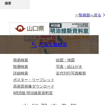
摘要
一覧画面へ戻る
所蔵文書検索
簡易検索
絵図・地図
階層検索
写真・絵はがき
詳細検索
近代刊行写真帳類
ポスター・リーフレット
高画質画像ダウンロード
WEB版 明治維新資料室