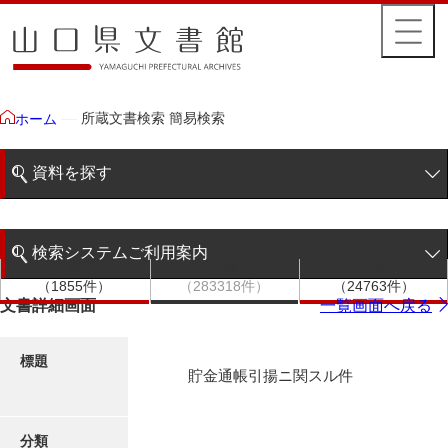
所蔵文書検索 簡易検索
ホーム
資料を探す
簡易検索
検索システムご利用案内
文書群
文書
件名
階層検索
（1855件）
（283318件）
（24763件）
検索システムの利用について
文書詳細画面
一覧画面へ戻る
詳細検索
更新履歴
標題
貯金通帳引揚ニ関スル件
絵図・地図
分類