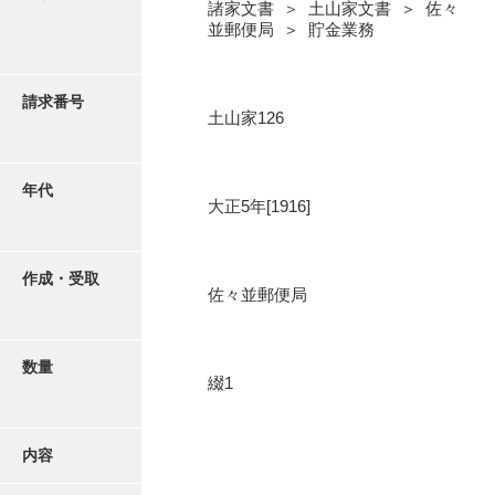
写真・絵はがき
諸家文書 ＞ 土山家文書 ＞ 佐々
並郵便局 ＞ 貯金業務
近代刊行写真帳類
請求番号
土山家126
ポスター・リーフレット
年代
大正5年[1916]
高画質画像ダウンロード
作成・受取
佐々並郵便局
数量
綴1
内容