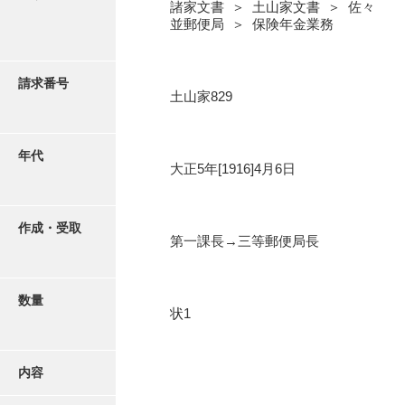
写真・絵はがき
諸家文書 ＞ 土山家文書 ＞ 佐々
並郵便局 ＞ 保険年金業務
近代刊行写真帳類
請求番号
土山家829
ポスター・リーフレット
年代
大正5年[1916]4月6日
高画質画像ダウンロード
作成・受取
第一課長→三等郵便局長
数量
状1
内容