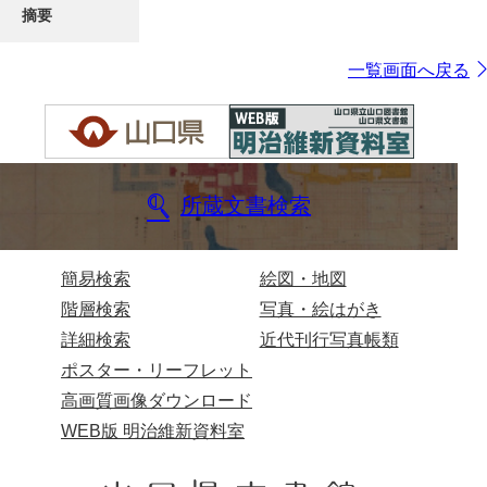
摘要
一覧画面へ戻る
所蔵文書検索
簡易検索
絵図・地図
階層検索
写真・絵はがき
詳細検索
近代刊行写真帳類
ポスター・リーフレット
高画質画像ダウンロード
WEB版 明治維新資料室