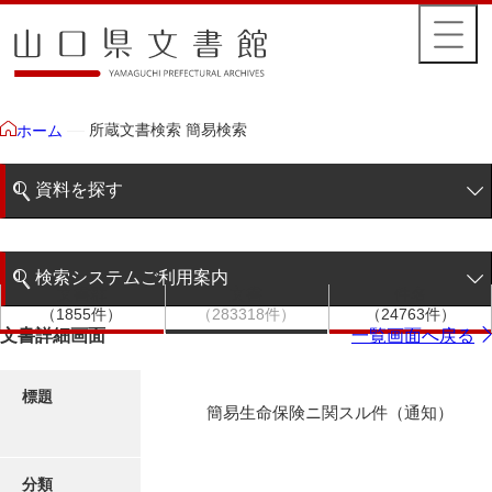
所蔵文書検索 簡易検索
ホーム
資料を探す
簡易検索
検索システムご利用案内
文書群
文書
件名
階層検索
（1855件）
（283318件）
（24763件）
検索システムの利用について
文書詳細画面
一覧画面へ戻る
詳細検索
更新履歴
標題
簡易生命保険ニ関スル件（通知）
絵図・地図
分類