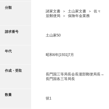
写真・絵はがき
分類
諸家文書 ＞ 土山家文書 ＞ 佐々
並郵便局 ＞ 保険年金業務
近代刊行写真帳類
ポスター・リーフレット
請求番号
土山家50
高画質画像ダウンロード
年代
昭和6年[1931]7月
作成・受取
長門国三等局長会長瀧部郵便局長→
長門国各三等局長
数量
状1