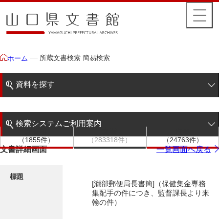
所蔵文書検索 簡易検索
ホーム
資料を探す
簡易検索
検索システムご利用案内
文書群
文書
件名
階層検索
（1855件）
（283318件）
（24763件）
検索システムの利用について
文書詳細画面
一覧画面へ戻る
詳細検索
更新履歴
標題
[瀧部郵便局長書簡]（保健集金専務
絵図・地図
集配手の件につき、監督課長より来
翰の件）