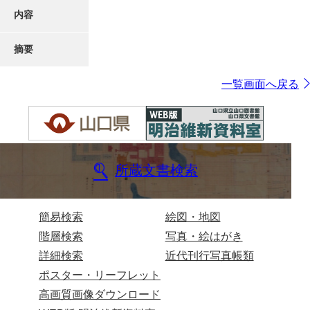
内容
摘要
一覧画面へ戻る
所蔵文書検索
簡易検索
絵図・地図
階層検索
写真・絵はがき
詳細検索
近代刊行写真帳類
ポスター・リーフレット
高画質画像ダウンロード