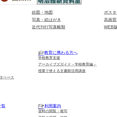
絵図・地図
ポスタ
写真・絵はがき
高画質
近代刊行写真帳類
WEB
教育に携わる方へ
学校教育支援
アーカイブズガイド－学校教育編－
授業で使える文書館活用講座
タベース
一覧
利用案内
資料の閲覧・複写