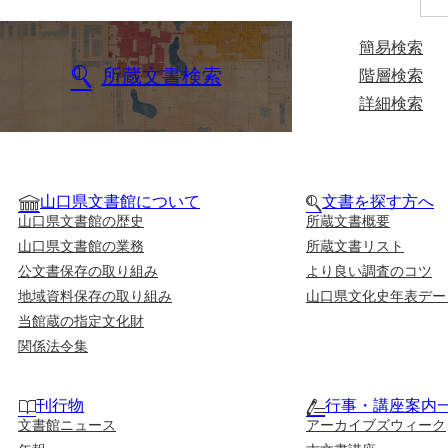
簡易検索
所蔵文書検索
階層検索
詳細検索
山口県文書館について
文書を探す方へ
山口県文書館の歴史
所蔵文書概要
山口県文書館の業務
所蔵文書リスト
公文書保存の取り組み
より良い調査のコツ
地域資料保存の取り組み
山口県文化史年表デー
当館蔵の指定文化財
関係法令集
刊行物
行事・講座案内
文書館ニュース
アーカイブズウィーク