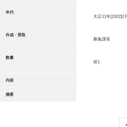
年代
大正11年[1922]2
作成・受取
募集課長
数量
状1
内容
摘要