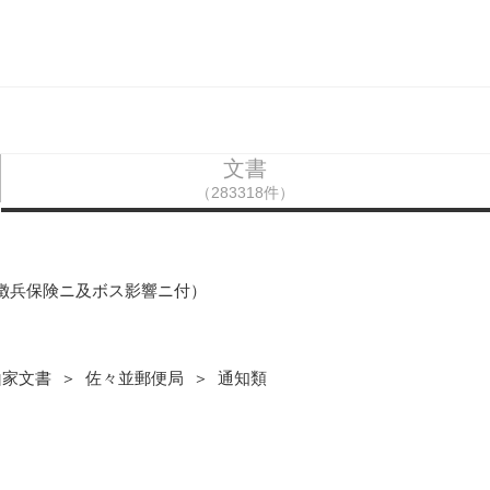
文書
（283318件）
（徴兵保険ニ及ボス影響ニ付）
山家文書 ＞ 佐々並郵便局 ＞ 通知類