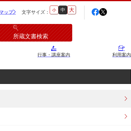
大
中
小
マップ
文字サイズ：
所蔵文書検索
行事・講座案内
利用案内