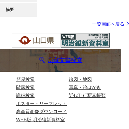
摘要
一覧画面へ戻る
所蔵文書検索
簡易検索
絵図・地図
階層検索
写真・絵はがき
詳細検索
近代刊行写真帳類
ポスター・リーフレット
高画質画像ダウンロード
WEB版 明治維新資料室