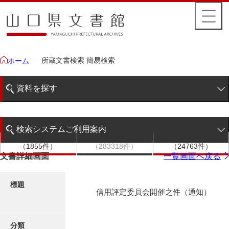
所蔵文書検索 簡易検索
ホーム
資料を探す
簡易検索
検索システムご利用案内
文書群
文書
件名
階層検索
（1855件）
（283318件）
（24763件）
検索システムの利用について
文書詳細画面
一覧画面へ戻る
詳細検索
更新履歴
標題
信用評定委員会開催之件（通知）
絵図・地図
分類