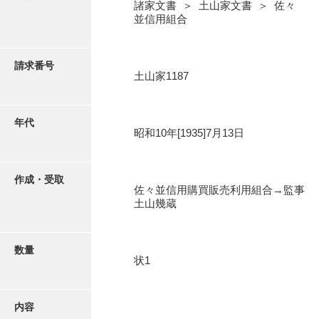
写真・絵はがき
諸家文書 ＞ 土山家文書 ＞ 佐々
並信用組合
近代刊行写真帳類
請求番号
土山家1187
ポスター・リーフレット
年代
昭和10年[1935]7月13日
高画質画像ダウンロード
作成・受取
佐々並信用購買販売利用組合→監事
土山幾蔵
数量
状1
内容