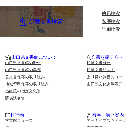
簡易検索
所蔵文書検索
階層検索
詳細検索
山口県文書館について
文書を探す方へ
山口県文書館の歴史
所蔵文書概要
山口県文書館の業務
所蔵文書リスト
公文書保存の取り組み
より良い調査のコツ
地域資料保存の取り組み
山口県文化史年表デー
当館蔵の指定文化財
関係法令集
刊行物
行事・講座案内
文書館ニュース
アーカイブズウィーク