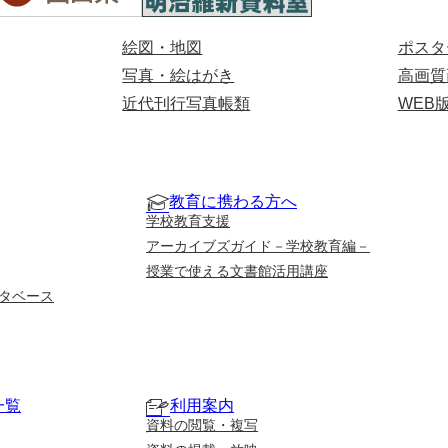
絵図・地図
ポスタ
写真・絵はがき
高画質
近代刊行写真帳類
WEB
教育に携わる方へ
学校教育支援
アーカイブズガイド－学校教育編－
授業で使える文書館活用講座
タベース
一覧
利用案内
資料の閲覧・複写