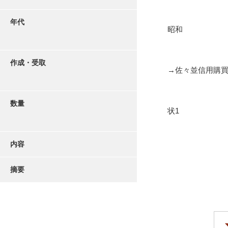
年代
昭和
作成・受取
→佐々並信用購
数量
状1
内容
摘要