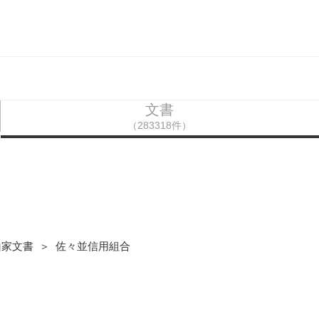
文書
（283318件）
山家文書 ＞ 佐々並信用組合