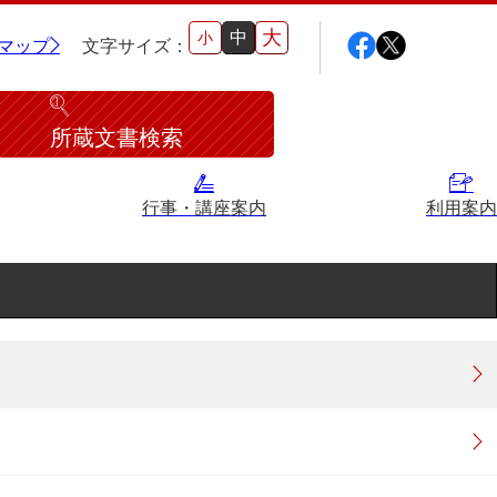
大
中
小
マップ
文字サイズ：
所蔵文書検索
行事・講座案内
利用案内