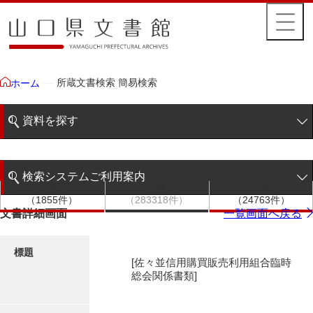
所蔵文書検索 簡易検索
ホーム
資料を探す
簡易検索
検索システムご利用案内
文書群
文書
件名
階層検索
（1855件）
（283318件）
（24763件）
検索システムの利用について
文書詳細画面
一覧画面へ戻る
詳細検索
更新履歴
標題
[佐々並信用購買販売利用組合臨時
絵図・地図
総会関係書類]