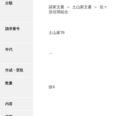
写真・絵はがき
分類
諸家文書 ＞ 土山家文書 ＞ 佐々
並信用組合
近代刊行写真帳類
請求番号
土山家76
ポスター・リーフレット
高画質画像ダウンロード
年代
－
作成・受取
数量
状4
内容