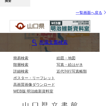
摘要
一覧画面へ戻る
所蔵文書検索
簡易検索
絵図・地図
階層検索
写真・絵はがき
詳細検索
近代刊行写真帳類
ポスター・リーフレット
高画質画像ダウンロード
WEB版 明治維新資料室