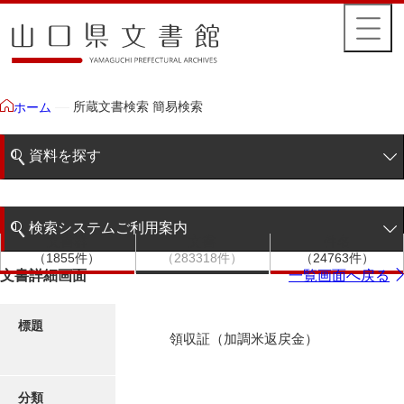
所蔵文書検索 簡易検索
ホーム
資料を探す
簡易検索
検索システムご利用案内
文書群
文書
件名
階層検索
（1855件）
（283318件）
（24763件）
検索システムの利用について
文書詳細画面
一覧画面へ戻る
詳細検索
更新履歴
標題
領収証（加調米返戻金）
絵図・地図
分類