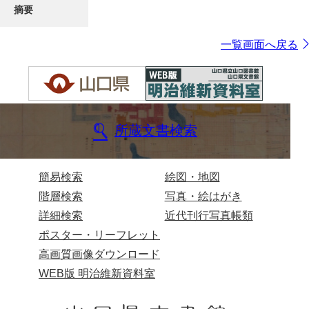
摘要
一覧画面へ戻る
所蔵文書検索
簡易検索
絵図・地図
階層検索
写真・絵はがき
詳細検索
近代刊行写真帳類
ポスター・リーフレット
高画質画像ダウンロード
WEB版 明治維新資料室