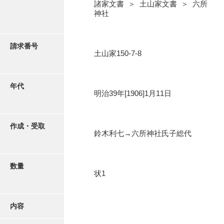
写真・絵はがき
諸家文書 ＞ 土山家文書 ＞ 六所
神社
近代刊行写真帳類
請求番号
土山家150-7-8
ポスター・リーフレット
年代
明治39年[1906]1月11日
高画質画像ダウンロード
作成・受取
鈴木利七→六所神社氏子総代
数量
状1
内容