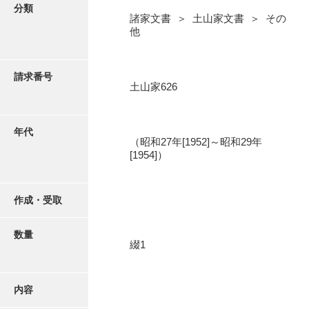
写真・絵はがき
分類
諸家文書 ＞ 土山家文書 ＞ その
他
近代刊行写真帳類
請求番号
土山家626
ポスター・リーフレット
高画質画像ダウンロード
年代
（昭和27年[1952]～昭和29年
[1954]）
作成・受取
数量
綴1
内容