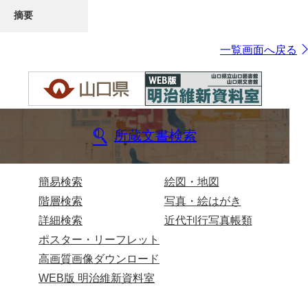
摘要
一覧画面へ戻る
所蔵文書検索
簡易検索
絵図・地図
階層検索
写真・絵はがき
詳細検索
近代刊行写真帳類
ポスター・リーフレット
高画質画像ダウンロード
WEB版 明治維新資料室