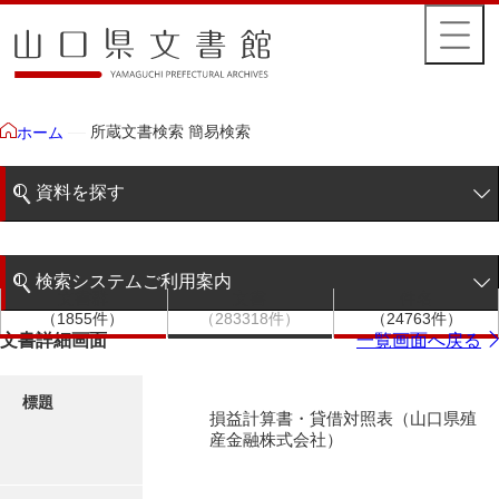
所蔵文書検索 簡易検索
ホーム
資料を探す
簡易検索
検索システムご利用案内
文書群
文書
件名
階層検索
（1855件）
（283318件）
（24763件）
検索システムの利用について
文書詳細画面
一覧画面へ戻る
詳細検索
更新履歴
標題
損益計算書・貸借対照表（山口県殖
絵図・地図
産金融株式会社）