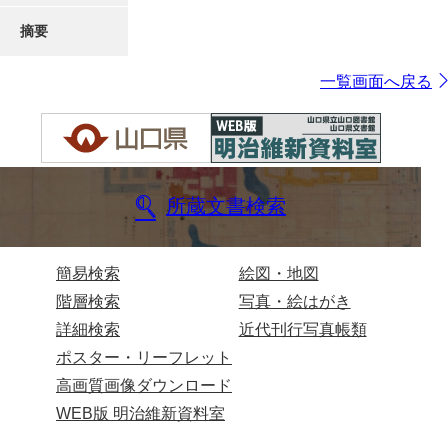
摘要
一覧画面へ戻る
所蔵文書検索
簡易検索
絵図・地図
階層検索
写真・絵はがき
詳細検索
近代刊行写真帳類
ポスター・リーフレット
高画質画像ダウンロード
WEB版 明治維新資料室