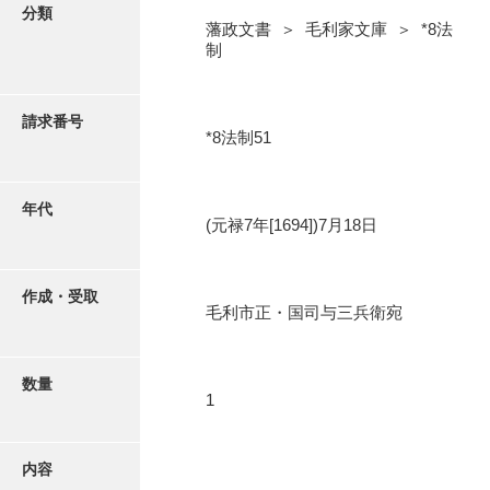
写真・絵はがき
分類
藩政文書 ＞ 毛利家文庫 ＞ *8法
制
近代刊行写真帳類
請求番号
*8法制51
ポスター・リーフレット
高画質画像ダウンロード
年代
(元禄7年[1694])7月18日
作成・受取
毛利市正・国司与三兵衛宛
数量
1
内容