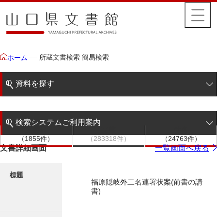
所蔵文書検索 簡易検索
ホーム
資料を探す
簡易検索
検索システムご利用案内
文書群
文書
件名
階層検索
（1855件）
（283318件）
（24763件）
検索システムの利用について
文書詳細画面
一覧画面へ戻る
詳細検索
更新履歴
標題
福原隠岐外二名連署状案(前書の請
絵図・地図
書)