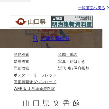
一覧画面へ戻る
所蔵文書検索
簡易検索
絵図・地図
階層検索
写真・絵はがき
詳細検索
近代刊行写真帳類
ポスター・リーフレット
高画質画像ダウンロード
WEB版 明治維新資料室