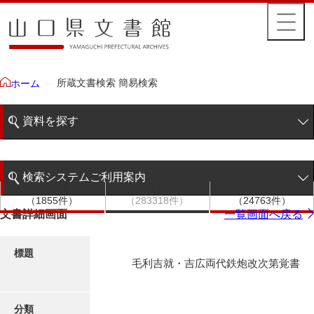
所蔵文書検索 簡易検索
ホーム
資料を探す
簡易検索
検索システムご利用案内
文書群
文書
件名
階層検索
（1855件）
（283318件）
（24763件）
検索システムの利用について
文書詳細画面
一覧画面へ戻る
詳細検索
更新履歴
標題
毛利吉就・吉広両代鉄炮改次第覚書
絵図・地図
分類