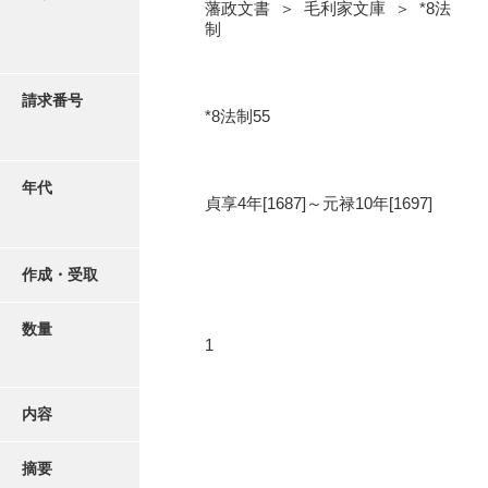
写真・絵はがき
藩政文書 ＞ 毛利家文庫 ＞ *8法
制
近代刊行写真帳類
請求番号
*8法制55
ポスター・リーフレット
年代
貞享4年[1687]～元禄10年[1697]
高画質画像ダウンロード
作成・受取
数量
1
内容
摘要